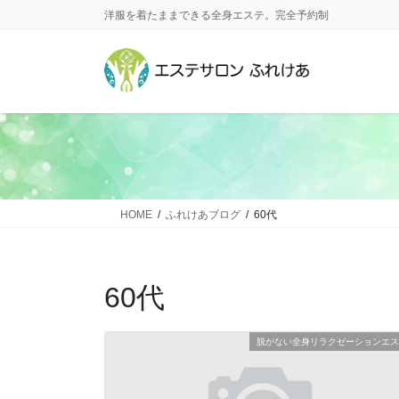
コ
ナ
洋服を着たままできる全身エステ。完全予約制
ン
ビ
テ
ゲ
ン
ー
ツ
シ
に
ョ
移
ン
動
に
移
動
HOME
ふれけあブログ
60代
60代
脱がない全身リラクゼーションエス